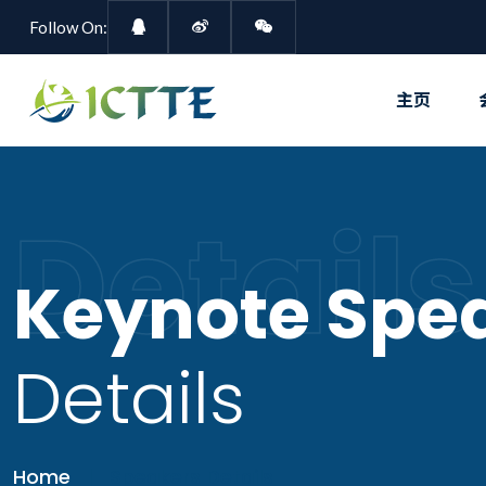
Follow On:
主页
Details
Keynote Spe
Details
Home
Speakers Details