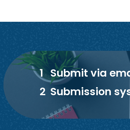
1
Submit via ema
2
Submission sy