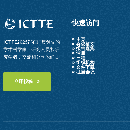
快速访问
主页
ICTTE2025旨在汇集领先的
会议征文
报告嘉宾
学术科学家，研究人员和研
注册
究学者，交流和分享他们在
日程
组织机构
学习、教学与教育等各个方
文件下载
往届会议
面的经验和研究成果。它还
为研究人员，从业者和教育
立即投稿
工作者提供了一个重要的跨
学科平台，以展示和讨论学
习、教学和教育等领域的最
新创新，趋势和关注点，以
及遇到的实际挑战和采用的
解决方案。