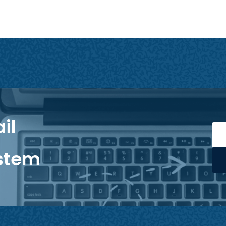
il
stem